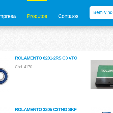
mpresa
Produtos
Contatos
ROLAMENTO 6201-2RS C3 VTO
Cód.: 4170
ROLAMENTO 3205 C3TNG SKF