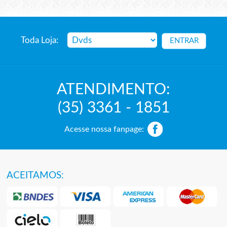
Toda Loja:
ATENDIMENTO:
(35) 3361 - 1851
Acesse nossa fanpage:
ACEITAMOS: