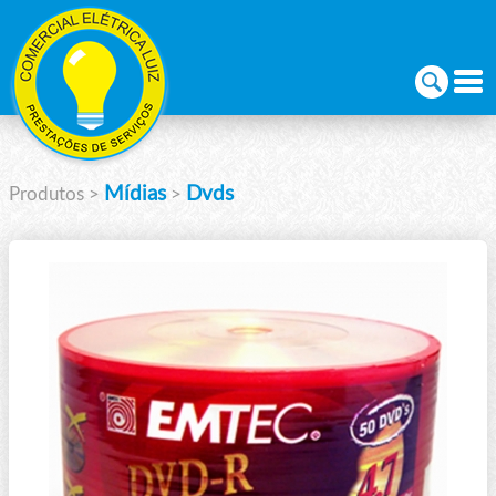
Mídias
Dvds
Produtos
>
>