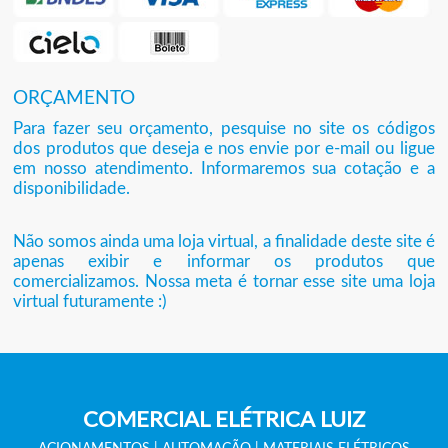
ORÇAMENTO
Para fazer seu orçamento, pesquise no site os códigos
dos produtos que deseja e nos envie por e-mail ou ligue
em nosso atendimento. Informaremos sua cotação e a
disponibilidade.
Não somos ainda uma loja virtual, a finalidade deste site é
apenas exibir e informar os produtos que
comercializamos. Nossa meta é tornar esse site uma loja
virtual futuramente :)
COMERCIAL ELÉTRICA LUIZ