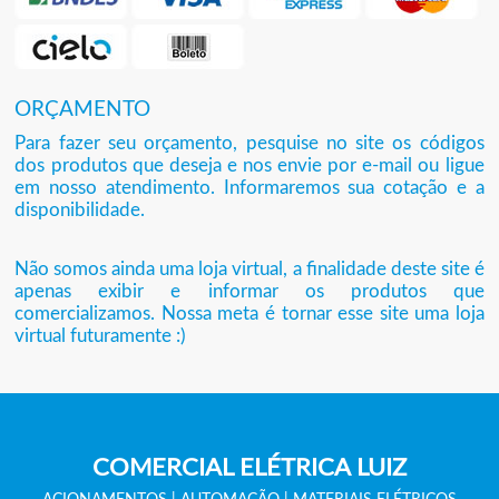
ORÇAMENTO
Para fazer seu orçamento, pesquise no site os códigos
dos produtos que deseja e nos envie por e-mail ou ligue
em nosso atendimento. Informaremos sua cotação e a
disponibilidade.
Não somos ainda uma loja virtual, a finalidade deste site é
apenas exibir e informar os produtos que
comercializamos. Nossa meta é tornar esse site uma loja
virtual futuramente :)
COMERCIAL ELÉTRICA LUIZ