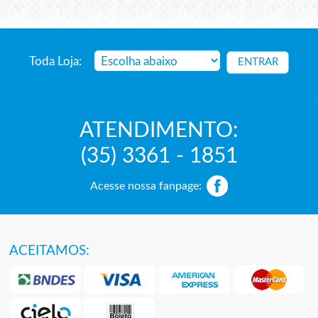
Toda Loja:
ATENDIMENTO:
(35) 3361 - 1851
Acesse nossa fanpage:
ACEITAMOS: